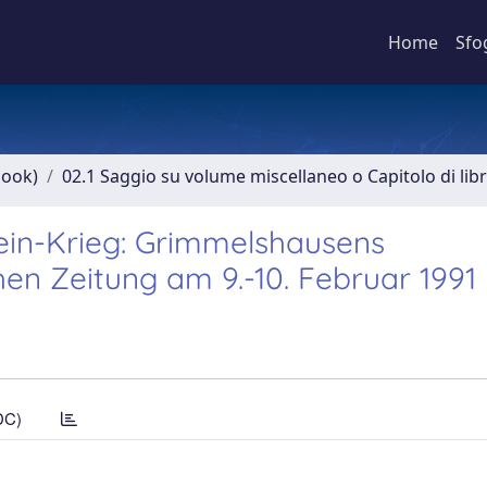
Home
Sfo
book)
02.1 Saggio su volume miscellaneo o Capitolo di lib
hein-Krieg: Grimmelshausens
hen Zeitung am 9.-10. Februar 1991
DC)