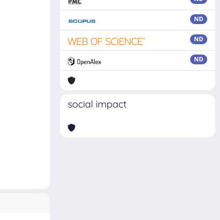
ND
ND
ND
social impact