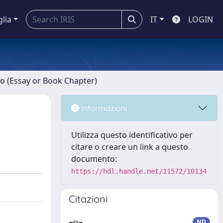
glia
IT
LOGIN
ro (Essay or Book Chapter)
Informazioni
Utilizza questo identificativo per
citare o creare un link a questo
documento:
https://hdl.handle.net/11572/10134
Citazioni
ND