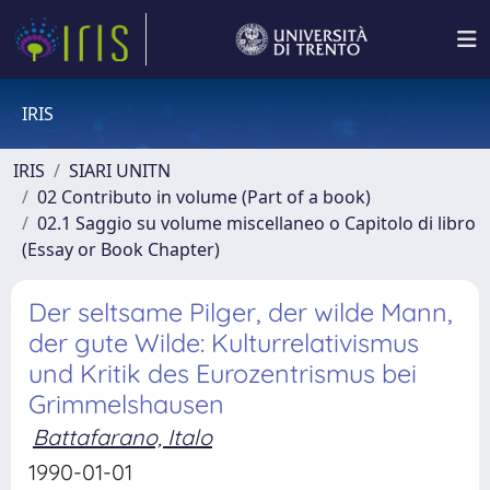
IRIS
IRIS
SIARI UNITN
02 Contributo in volume (Part of a book)
02.1 Saggio su volume miscellaneo o Capitolo di libro
(Essay or Book Chapter)
Der seltsame Pilger, der wilde Mann,
der gute Wilde: Kulturrelativismus
und Kritik des Eurozentrismus bei
Grimmelshausen
Battafarano, Italo
1990-01-01