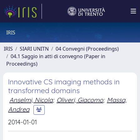
IRIS
IRIS
SIARI UNITN
04 Convegni (Proceedings)
04.1 Saggio in atti di convegno (Paper in
Proceedings)
Innovative CS imaging methods in
transformed domains
Anselmi, Nicola
;
Oliveri, Giacomo
;
Massa,
Andrea
2014-01-01