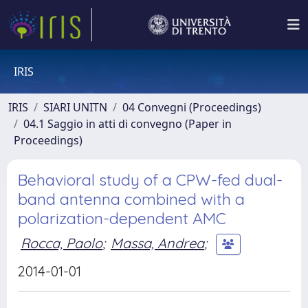
IRIS
IRIS
SIARI UNITN
04 Convegni (Proceedings)
04.1 Saggio in atti di convegno (Paper in
Proceedings)
Behavioral study of a CPW-fed dual-
band antenna combined with a
polarization-dependent AMC
Rocca, Paolo
;
Massa, Andrea
;
2014-01-01