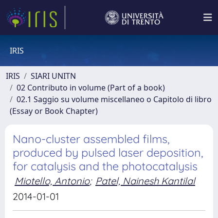
IRIS
IRIS
SIARI UNITN
02 Contributo in volume (Part of a book)
02.1 Saggio su volume miscellaneo o Capitolo di libro
(Essay or Book Chapter)
Nano-cluster assembled films,
produced by pulsed laser deposition,
for catalysis and the photocatalysis
Miotello, Antonio
;
Patel, Nainesh Kantilal
2014-01-01