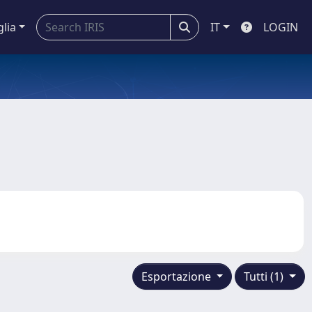
glia
IT
LOGIN
Esportazione
Tutti (1)