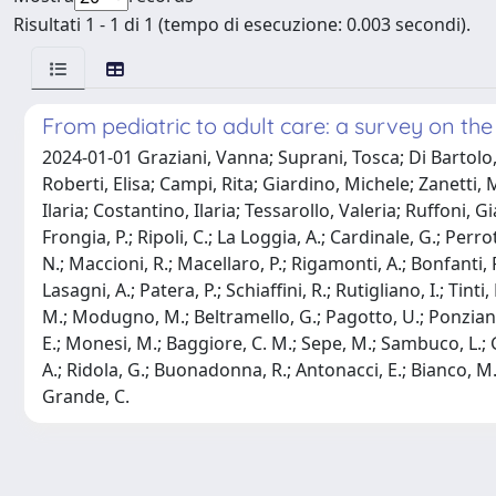
Risultati 1 - 1 di 1 (tempo di esecuzione: 0.003 secondi).
From pediatric to adult care: a survey on the 
2024-01-01 Graziani, Vanna; Suprani, Tosca; Di Bartolo, 
Roberti, Elisa; Campi, Rita; Giardino, Michele; Zanetti,
Ilaria; Costantino, Ilaria; Tessarollo, Valeria; Ruffoni, G
Frongia, P.; Ripoli, C.; La Loggia, A.; Cardinale, G.; Perrot
N.; Maccioni, R.; Macellaro, P.; Rigamonti, A.; Bonfanti, R
Lasagni, A.; Patera, P.; Schiaffini, R.; Rutigliano, I.; Tin
M.; Modugno, M.; Beltramello, G.; Pagotto, U.; Ponziani, M
E.; Monesi, M.; Baggiore, C. M.; Sepe, M.; Sambuco, L.; Gua
A.; Ridola, G.; Buonadonna, R.; Antonacci, E.; Bianco, M.; 
Grande, C.