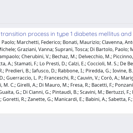
transition process in type 1 diabetes mellitus and 
Paolo; Marchetti, Federico; Bonati, Maurizio; Clavenna, Anton
 Michele; Graziani, Vanna; Suprani, Tosca; Di Bartolo, Paolo;
iampaolo; Cherubini, V.; Bechaz, M.; Delvecchio, M.; Piccinno, E
ta, A.; Stamati, F.; Lo Presti, D.; Calzi, E.; Coccioli, M. S.; De B
.; Predieri, B.; Iafusco, D.; Rabbone, I.; Piredda, G.; Iovine, B.
ti, D.; Guerraccio, L. P.; Franceschi, R.; Cauvin, V.; Corò, A.; Ma
. C.; Girelli, A.; Di Mauro, M.; Fresa, R.; Bacetti, F.; Ponzani,
ita, G.; Di Cianni, G.; Pintaudi, B.; Scavini, M.; Bertuzzi, F.; 
Goretti, R.; Zanette, G.; Manicardi, E.; Babini, A.; Sabetta, F.