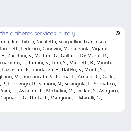
the diabetes services in Italy
io; Raschitelli, Nicoletta; Scarpellini, Francesca;
 Marchetti, Federico; Canevini, Maria Paola; Viganò,
.; Zucchini, S.; Maltoni, G.; Gallo, F.; De Mario, R.;
ernardinis, F.; Tumini, S.; Toni, S.; Mainetti, B.; Minuto,
; Lazzeroni, P.; Randazzo, E.; Dal Bo, S.; Monti, S.;
rigliano, M.; Immaurato, S.; Palma, L.; Arnaldi, C.; Gallo,
 P.; Fornengo, R.; Simioni, N.; Sciangula, L.; Spreafico,
Piani, D.; Assaloni, R.; Michelini, M.; De Riu, S.; Avogaro,
; Capuano, G.; Dotta, F.; Mangone, I.; Marelli, G.;