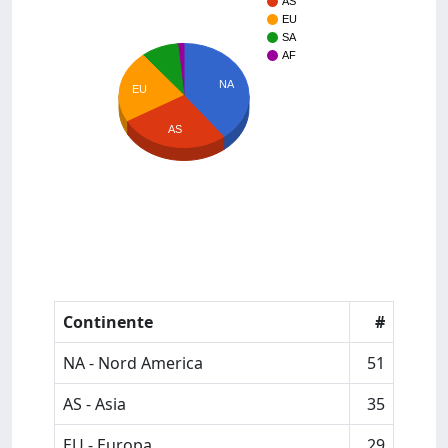
AS
EU
SA
AF
NA
EU
AS
Continente
#
NA - Nord America
51
AS - Asia
35
EU - Europa
29