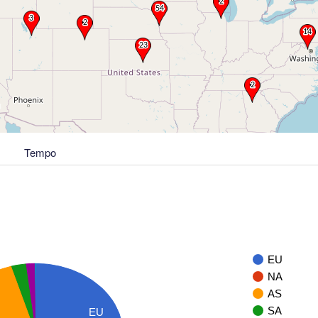
Tempo
EU
NA
AS
SA
EU