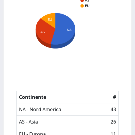
AS
EU
EU
NA
AS
Continente
#
NA - Nord America
43
AS - Asia
26
EU - Europa
11