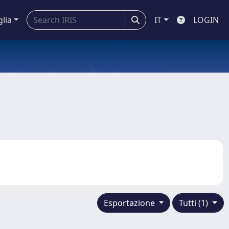
glia
IT
LOGIN
Esportazione
Tutti (1)