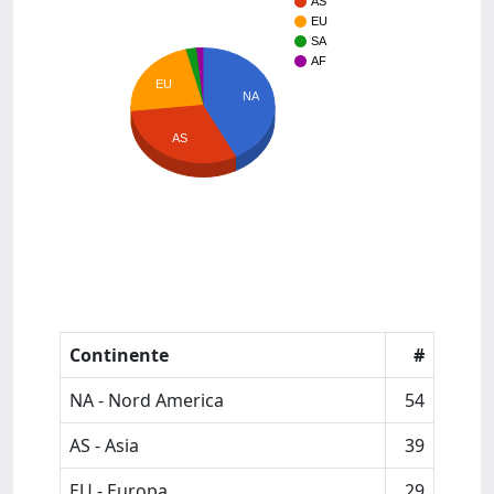
AS
EU
SA
AF
EU
NA
AS
Continente
#
NA - Nord America
54
AS - Asia
39
EU - Europa
29