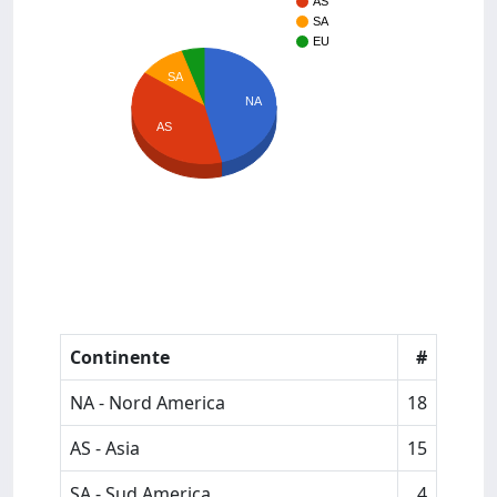
AS
SA
EU
SA
NA
AS
Continente
#
NA - Nord America
18
AS - Asia
15
SA - Sud America
4