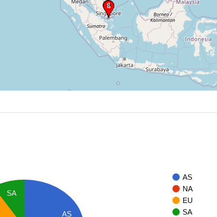
AS
NA
SA
EU
SA
AS