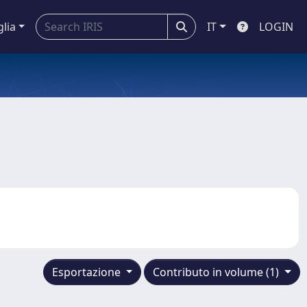
glia
IT
LOGIN
Esportazione
Contributo in volume (1)