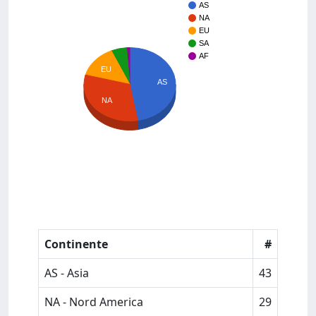
AS
NA
EU
SA
AF
EU
AS
NA
Continente
#
AS - Asia
43
NA - Nord America
29