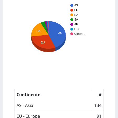
AS
EU
NA
SA
AF
OC
NA
AS
Contin…
EU
Continente
#
AS - Asia
134
EU - Europa
91