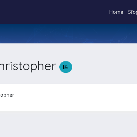
Home
Sfo
hristopher
stopher