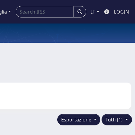
glia
IT
LOGIN
Esportazione
Tutti (1)