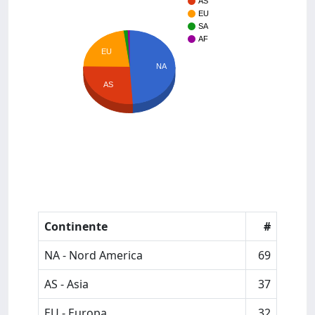
AS
EU
SA
AF
EU
NA
AS
Continente
#
NA - Nord America
69
AS - Asia
37
EU - Europa
32