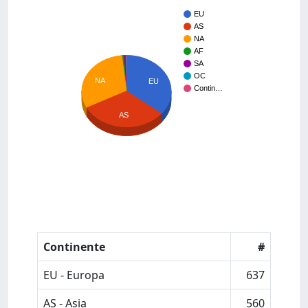
EU
AS
NA
AF
SA
OC
NA
EU
Contin…
AS
Continente
#
EU - Europa
637
AS - Asia
560