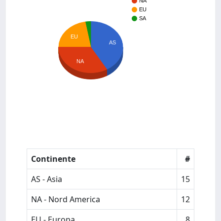
NA
EU
SA
EU
AS
NA
Continente
#
AS - Asia
15
NA - Nord America
12
EU - Europa
8