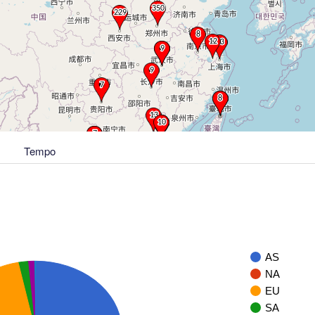
Tempo
AS
NA
EU
SA