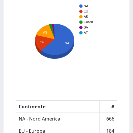
NA
EU
AS
Contin…
SA
AS
AF
EU
NA
Continente
#
NA - Nord America
666
EU - Europa
184