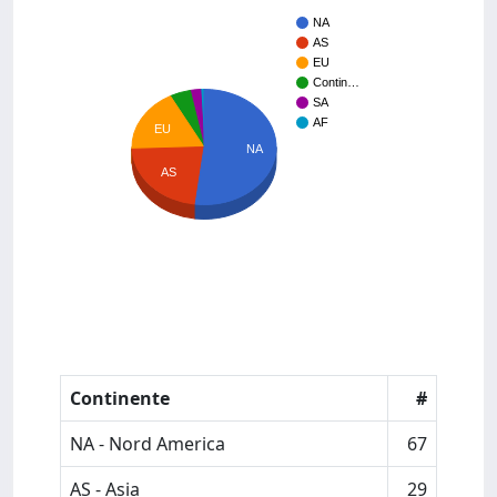
NA
AS
EU
Contin…
SA
AF
EU
NA
AS
Continente
#
NA - Nord America
67
AS - Asia
29