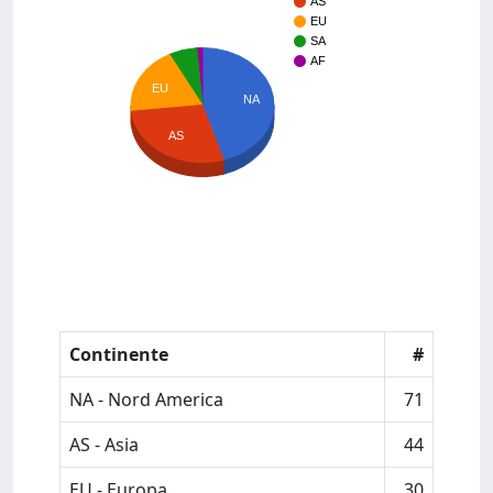
AS
EU
SA
AF
EU
NA
AS
Continente
#
NA - Nord America
71
AS - Asia
44
EU - Europa
30