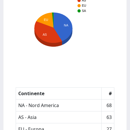
AS
EU
SA
EU
NA
AS
Continente
#
NA - Nord America
68
AS - Asia
63
EU - Europa
27