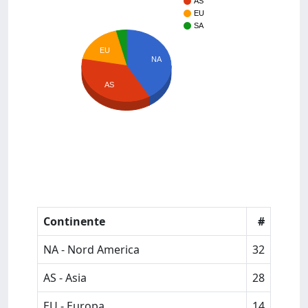
AS
EU
SA
EU
NA
AS
Continente
#
NA - Nord America
32
AS - Asia
28
EU - Europa
14