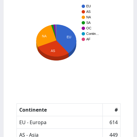
EU
AS
NA
SA
OC
Contin…
NA
EU
AF
AS
Continente
#
EU - Europa
614
AS - Asia
449