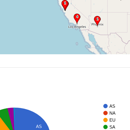
AS
NA
EU
AS
SA