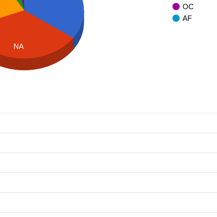
OC
AF
NA