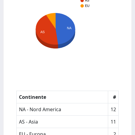
AS
EU
NA
AS
Continente
#
NA - Nord America
12
AS - Asia
11
EU - Europa
2