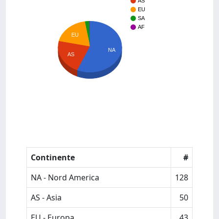
AS
EU
SA
AF
EU
NA
AS
Continente
#
NA - Nord America
128
AS - Asia
50
EU - Europa
43