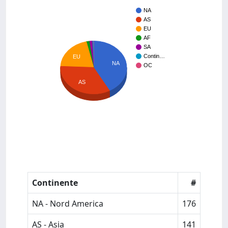
NA
AS
EU
AF
SA
Contin…
EU
NA
OC
AS
Continente
#
NA - Nord America
176
AS - Asia
141