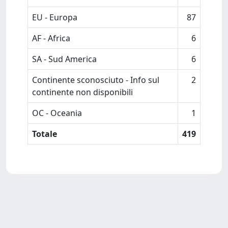
EU - Europa
87
AF - Africa
6
SA - Sud America
6
Continente sconosciuto - Info sul
2
continente non disponibili
OC - Oceania
1
Totale
419
Powered by
IRIS
-
about IRIS
-