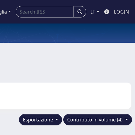
glia
IT
LOGIN
Esportazione
Contributo in volume (4)