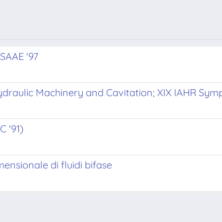
ISAAE '97
.
(Hydraulic Machinery and Cavitation; XIX IAHR Sy
C '91)
ensionale di fluidi bifase