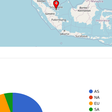
AS
NA
EU
SA