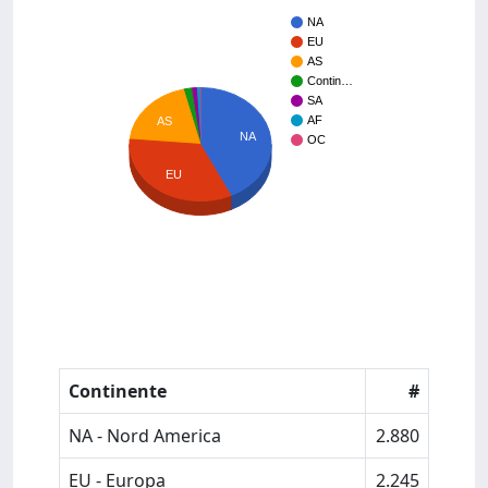
NA
EU
AS
Contin…
SA
AF
AS
NA
OC
EU
Continente
#
NA - Nord America
2.880
EU - Europa
2.245