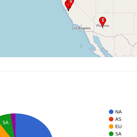
NA
AS
SA
EU
SA