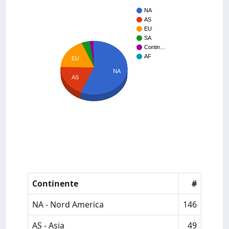
NA
AS
EU
SA
Contin…
AF
EU
NA
AS
Continente
#
NA - Nord America
146
AS - Asia
49