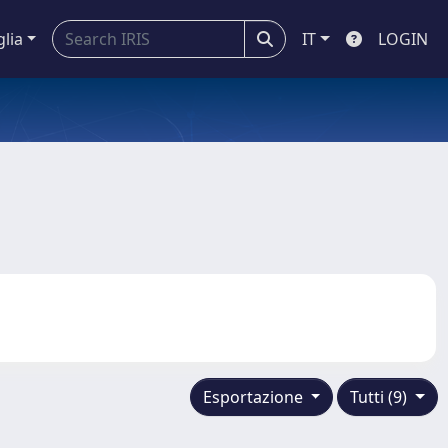
glia
IT
LOGIN
Esportazione
Tutti (9)