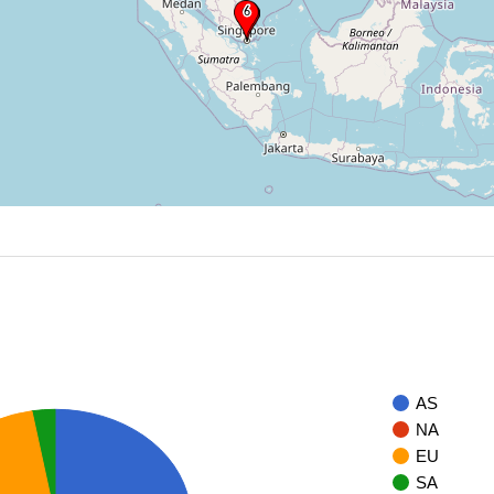
AS
NA
EU
SA