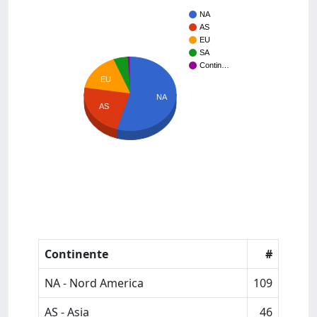
NA
AS
EU
SA
Contin…
EU
NA
AS
Continente
#
NA - Nord America
109
AS - Asia
46