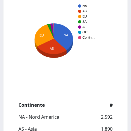
NA
AS
EU
SA
AF
OC
NA
EU
Contin…
AS
Continente
#
NA - Nord America
2.592
AS - Asia
1.890