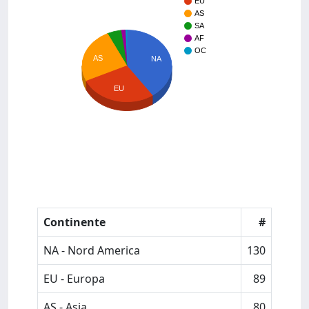
EU
AS
SA
AF
OC
AS
NA
EU
Continente
#
NA - Nord America
130
EU - Europa
89
AS - Asia
80