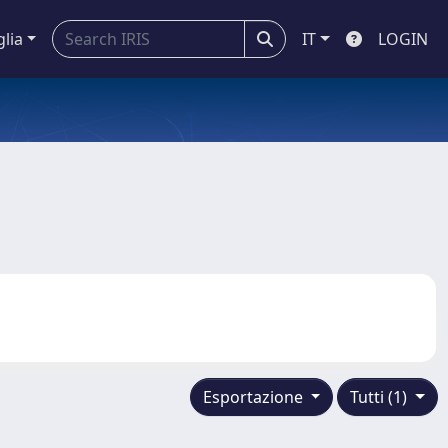
glia
IT
LOGIN
Esportazione
Tutti (1)