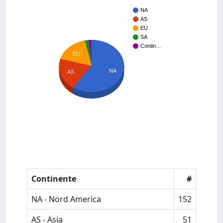
NA
AS
EU
SA
Contin…
EU
NA
AS
Continente
#
NA - Nord America
152
AS - Asia
51