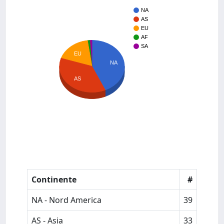
NA
AS
EU
AF
SA
EU
NA
AS
Continente
#
NA - Nord America
39
AS - Asia
33