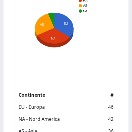
NA
AS
SA
EU
AS
NA
Continente
#
EU - Europa
46
NA - Nord America
42
AS - Asia
36