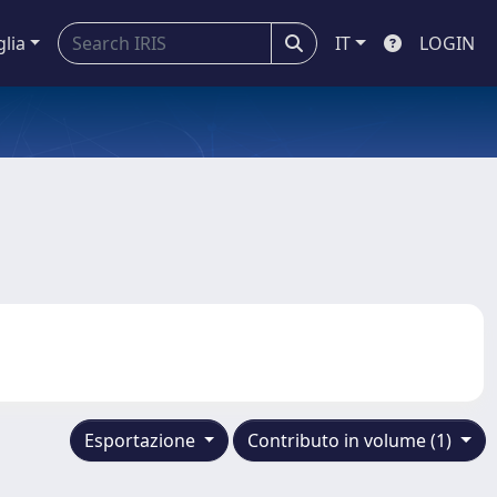
glia
IT
LOGIN
Esportazione
Contributo in volume (1)