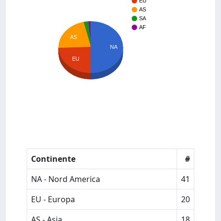
EU
AS
SA
AF
AS
NA
EU
Continente
#
NA - Nord America
41
EU - Europa
20
AS - Asia
18