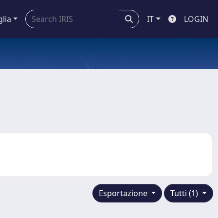
glia
IT
LOGIN
Esportazione
Tutti (1)