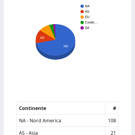
NA
AS
EU
Contin…
SA
AS
NA
Continente
#
NA - Nord America
108
AS - Asia
21