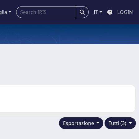
glia
IT
LOGIN
Esportazione
Tutti (3)