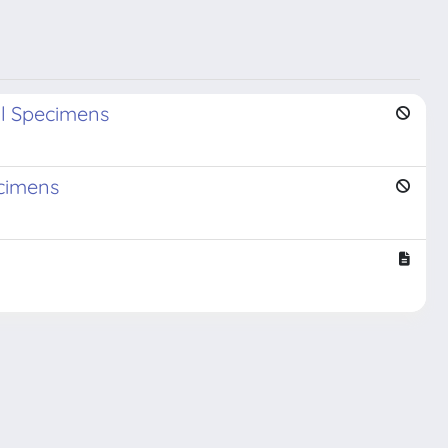
cal Specimens
ecimens